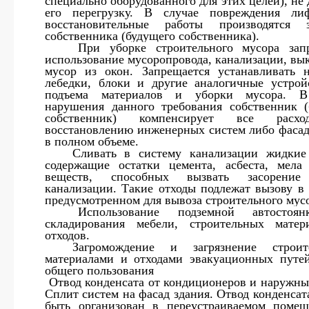
специально оборудованного для этих целей), не
его перегрузку. В случае повреждения лиф
восстановительные работы производятся 
собственника (будущего собственника).
8.
При уборке строительного мусора зап
использование мусоропровода, канализации, вы
мусор из окон. Запрещается устанавливать 
лебедки, блоки и другие аналогичные устрой
подъема материалов и уборки мусора. В
нарушения данного требования собственник 
собственник) компенсирует все расх
восстановлению инженерных систем либо фасад
в полном объеме.
9.
Сливать в систему канализации жидкие
содержащие остатки цемента, асбеста, мел
веществ, способных вызвать засорение
канализации. Такие отходы подлежат вызову в 
предусмотренном для вывоза строительного мус
10.
Использование подземной автостоя
складирования мебели, строительных матер
отходов.
11.
Загромождение и загрязнение строит
материалами и отходами эвакуационных путе
общего пользования
12.
Отвод конденсата от кондиционеров и наружны
Сплит систем на фасад здания. Отвод конденсат
быть организован в переустраиваемом поме