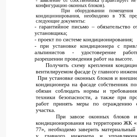
- заявление от собственника (гарантирует не
конфигурацию оконных блоков).
·
При оборудовании помещения 
кондиционирования, необходимо в УК пред
следующие документы:
- гарантийное письмо – обязательство 
установщика;
- проект по системе кондиционирования;
- при установке кондиционера с прив
альпинистов - удостоверение рабо
разрешении проведения работ на высоте.
·
Получить схему крепления кондици
вентилируемом фасаде (у главного инжене
·
При установке оконных блоков и внешне
кондиционера на фасаде собственник п
обязан соблюдать нормы и требовани
техники безопасности, а также при пр
работ принять меры по ограждению о
участка.
·
При завозе оконных блоков и
кондиционирования на территорию ЖК
77», необходимо заверить материальный
у главного инженера и управляю