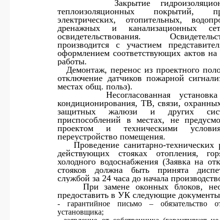
·
Закрытие гидроизоляци
теплоизоляционных покрытий, пр
электрических, отопительных, водопр
дренажных и канализационных се
освидетельствования. Освидетельст
производится с участием представит
оформлением соответствующих актов на
работы.
·
Демонтаж, перенос из проектного пол
отключение датчиков пожарной сигнали
местах общ. польз).
·
Несогласованная установк
кондиционирования, ТВ, связи, охранных
защитных жалюзи и других сис
приспособлений в местах, не предусм
проектом и техническими услов
переустройство помещения.
·
Проведение санитарно-технических 
действующих стояках отопления, гор
холодного водоснабжения (Заявка на от
стояков должна быть принята диспет
службой за 24 часа до начала производство
·
При замене оконных блоков, не
предоставить в УК следующие документы
- гарантийное письмо – обязательство 
установщика;