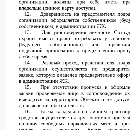
организации, должны при себе иметь про
владельца (синюю карту доступа).
12.
Доверенность на представителя подр
организации оформляется собственником (бу
собственником) в администрации ЖК.
13.
Для удостоверения личности Сотру
охраны имеют право потребовать у собстве
(будущего собственника) или представи
подрядной организации к предъявлению проп
любое время.
14.
Разовый проход представителя подр
организации осуществляется по предварите
заявке, которую владелец предварительно офор
в администрации ЖК.
15.
При отсутствии пропуска и оформл
заявки проверяемое лицо в сопровождении о
выводится за территорию Объекта и не допуск
до выяснения обстоятельств.
16.
Въезд владельца на личном транспо
средстве осуществляется круглосуточно при ус
наличия свободных парковочных мест и про
(синяя карта доступа). Время парковк