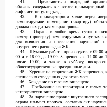
41.
Представители подрядной органи
обязаны содержать в чистоте приквартирный 
лифт, лестницу, подъезд.
42.
В приквартирном холле перед две
ремонтируемое помещение (квартиру) обязат
должна находиться мокрая тряпка.
43.
Охрана в любое время суток произ
осмотр (проверку) ремонтируемых и пустых кв
для выявления и пресечения нарушений пр
внутреннего распорядка ЖК.
44.
Шумовые работы производятся с 09-00 д
00 и с 16-00 до 19-00. Запрещены с 14-00 до 1
после 19-00, а также в субботу, воскресе
общегосударственные праздничные дни.
45.
Курение на территории ЖК запрещено, 
специально отведенных для этого мест.
46.
Хождение по газонам запрещено.
47.
Пребывание на территории с голым т
категорически запрещено.
48.
За нарушение правил внутреннего распо
охрана изымает пропуск, составив акт наруше
ознакомив нарушителя, передает в админист