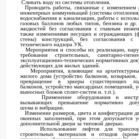
1.
Сливать воду из системы отопления.
2.
Проводить работы, связанные с изменением 
инженерных коммуникаций (системы отопления,
водоснабжения и канализации, работы с исполь
газовых баллонов любых типов, бензина и др.
жидкостей без согласования с главным инжен
также изменениями несущих и ограждающих (
стены) конструкций, без согласования 
технического надзора УК.
3.
Мероприятия и способы их реализации, на
требования строительных, санитарно-гигие
эксплуатационно-технических нормативных док
действующих для жилых зданий.
4.
Мероприятия, влияющие на архитектурн
жилого дома (устройство балконов, козырьков, 
превращение в эркеры существующих л
балконов, устройство мансардных помещений, у
выносных блоков сплит-систем и. т.п.).
5.
Применение оборудования и инстру
вызывающих превышение нормативно допу
шума и вибрации.
6.
Изменение размеров, цвета и конфигурации д
оконных заполнений, при этом допускается у
дополнительной двери за типовой дверью.
7.
Использование лифтов для транспор
строительных материалов и отходов (кроме