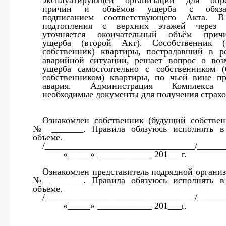
эксплуатирующей организации для опре
причин и объёмов ущерба с обязат
подписанием соответствующего Акта. В
подтопления с верхних этажей через
уточняется окончательный объём причи
ущерба (второй Акт). Сособственник (
собственник) квартиры, пострадавший в ре
аварийной ситуации, решает вопрос о во
ущерба самостоятельно с собственником 
собственником) квартиры, по чьей вине п
авария. Администрация Комплекса 
необходимые документы для получения страхо
Ознакомлен собственник (будущий собствен
№ _______. Правила обязуюсь исполнять в
объеме.
/_________________________________/
«_____» ____________ 201___г.
Ознакомлен представитель подрядной организ
№ _______. Правила обязуюсь исполнять в
объеме.
/_________________________________/
«_____» ____________ 201___г.